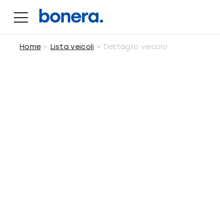
Salta
al
contenuto
Home
Lista veicoli
Dettaglio veicolo