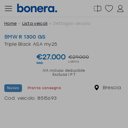
Salta
al
contenuto
Home
Lista veicoli
Dettaglio veicolo
BMW
R 1300 GS
Triple Black ASA my25
€27.000
€29.000
Listino
Web
IVA inclusa deducibile
Esclusa I.P.T
Brescia
Nuovo
Pronta consegna
Cod. veicolo:
8515693