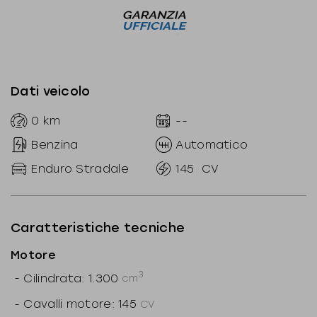
Dati veicolo
0
km
--
Benzina
Automatico
Enduro Stradale
145
CV
Caratteristiche tecniche
Motore
3
-
Cilindrata: 1.300
cm
-
Cavalli motore: 145
CV