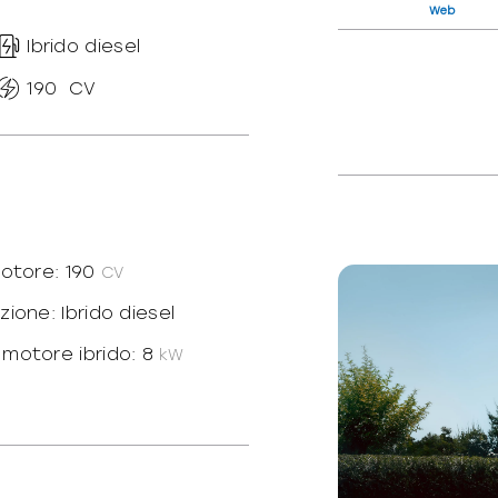
Web
Ibrido diesel
190
CV
motore: 190
CV
ione: Ibrido diesel
motore ibrido: 8
kW
dotte: N
: Posteriore
400/1750