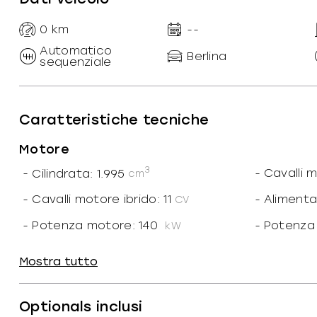
0
km
--
Automatico
Berlina
sequenziale
Caratteristiche tecniche
Motore
3
-
Cilindrata: 1.995
-
Cavalli 
cm
-
Cavalli motore ibrido: 11
-
Alimentaz
CV
-
Potenza motore: 140
-
Potenza 
kW
-
Cilindri: 4
-
Marce ri
Mostra tutto
-
N. marce: 8
-
Trazione
-
Cavalli fiscali: 20
-
Coppia: 
Optionals inclusi
CF