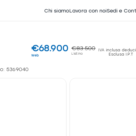
Chi siamo
Lavora con noi
Sedi e Con
€68.900
€83.500
IVA inclusa deduci
Listino
Esclusa I.P.T
Web
lo:
5369040