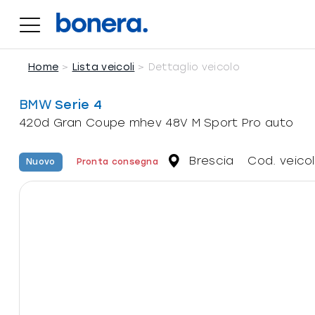
Salta
al
420d Gran Coupe mhev 48V M Sport Pro auto
contenuto
Home
Lista veicoli
Dettaglio veicolo
BMW
Serie 4
420d Gran Coupe mhev 48V M Sport Pro auto
Brescia
Cod. veico
Nuovo
Pronta consegna