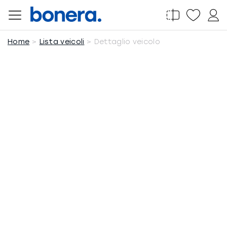
Salta
al
contenuto
Home
Lista veicoli
Dettaglio veicolo