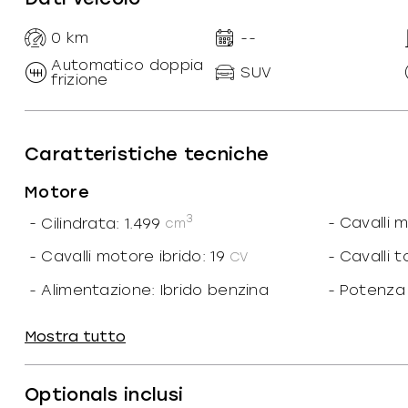
0
km
--
Automatico doppia
SUV
frizione
Caratteristiche tecniche
Motore
3
-
Cilindrata: 1.499
-
Cavalli 
cm
-
Cavalli motore ibrido: 19
-
Cavalli to
CV
-
Alimentazione: Ibrido benzina
-
Potenza 
-
Potenza motore ibrido: 14
-
Potenza 
kW
Mostra tutto
-
Cilindri: 3
-
Marce ri
-
N. marce: 7
-
Trazione
Optionals inclusi