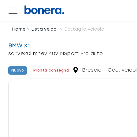
Salta
al
sdrive20i mhev 48V MSport Pro auto
contenuto
Home
Lista veicoli
Dettaglio veicolo
BMW
X1
sdrive20i mhev 48V MSport Pro auto
Brescia
Cod. veico
Nuovo
Pronta consegna