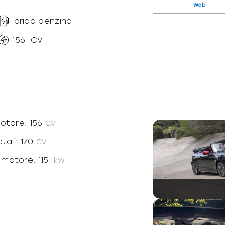
Web
Ibrido benzina
156
CV
motore: 156
CV
tali: 170
CV
motore: 115
kW
totale: 125
kW
dotte: N
: Anteriore