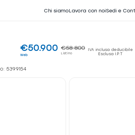
Chi siamo
Lavora con noi
Sedi e Con
€50.900
€58.800
IVA inclusa deducibile
Listino
Esclusa I.P.T
Web
lo:
5399154