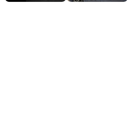
-
Interni in alcantara e pelle
-
Interni personalizzazione colori
-
Kit riparazione pneumatici / tirefit
-
Maniglie delle portiere integrate nella
carrozzeria
-
Mild Hybrid
-
Paraurti in tinta
-
Personal e
-
Personalizzazioni linea e stile
-
Pinze freni colorate
-
Portaoggetti aggiuntivi
-
Portellone bagagliaio elettrico