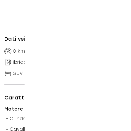
Dati veicolo
0
km
--
Automatico doppia
Ibrido diesel
frizione
SUV
150
CV
Caratteristiche tecniche
Motore
3
-
Cilindrata: 1.995
cm
-
Cavalli motore: 150
CV