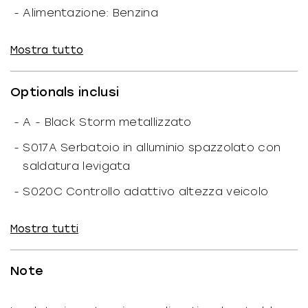
-
Alimentazione: Benzina
-
Cilindri: 2
Mostra tutto
-
N. marce: 6
-
Cavalli fiscali: 15
CF
Optionals inclusi
-
Coppia: 149/6500
-
A - Black Storm metallizzato
-
N. giri: 7.750
1/min
-
S017A Serbatoio in alluminio spazzolato con
-
Valvole: 4
saldatura levigata
-
Alesaggio: 106,5x73
-
S020C Controllo adattivo altezza veicolo
mm
comfort
-
Compressione: 13.30
Mostra tutti
-
S0219 Headlight Pro
-
Trasmissione: Cardano
-
S0224 Modalità di guida Pro
-
Avviamento: Elettrico
Note
-
S022A Cambio elettro assistito
-
Condizioni commerciali: Chiavi in Mano
automatizzato (ASA)