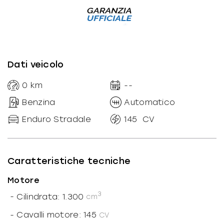
Dati veicolo
0
km
--
Benzina
Automatico
Enduro Stradale
145
CV
Caratteristiche tecniche
Motore
3
-
Cilindrata: 1.300
cm
-
Cavalli motore: 145
CV