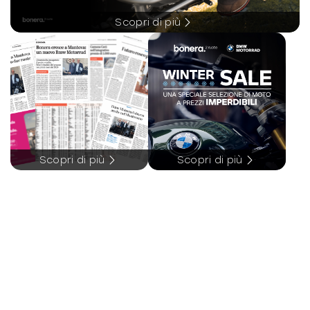
-
ABS: 1
Scopri di più
-
Forcella: Telescopica
-
Freni: 2D/D
-
Telaio: Tubi
-
Materiale telaio: Acciaio
-
Sospensioni: Teleidrauliche/Oscillante
Scopri di più
Scopri di più
Sistema elettrico
-
Capacità batteria: 14.00
-
Unità misura batteria: Ah
-
Voltaggio: 12.00