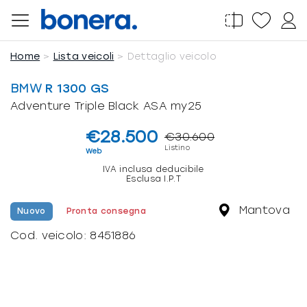
Salta
al
contenuto
Home
Lista veicoli
Dettaglio veicolo
BMW
R 1300 GS
Adventure Triple Black ASA my25
€28.500
€30.600
Listino
Web
IVA inclusa deducibile
Esclusa I.P.T
Mantova
Nuovo
Pronta consegna
Cod. veicolo:
8451886