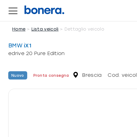
Salta
al
contenuto
Home
Lista veicoli
Dettaglio veicolo
BMW
iX1
edrive 20 Pure Edition
Brescia
Cod. veico
Nuovo
Pronta consegna