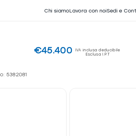
Chi siamo
Lavora con noi
Sedi e Con
€45.400
IVA inclusa deducibile
Esclusa I.P.T
lo:
5382081