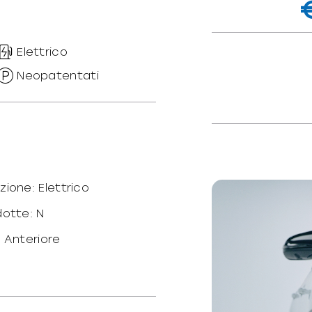
Elettrico
Neopatentati
zione: Elettrico
dotte: N
: Anteriore
o peso/potenza:
/T