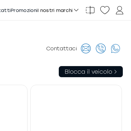
tatti
Promozioni
I nostri marchi
Contattaci
Blocca il veicolo