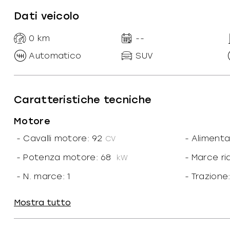
Dati veicolo
0
km
--
Automatico
SUV
Caratteristiche tecniche
Motore
-
Cavalli motore: 92
-
Alimenta
CV
-
Potenza motore: 68
-
Marce ri
kW
-
N. marce: 1
-
Trazione
-
Coppia: 250
-
Rapport
Mostra tutto
35.05
kW
-
Portata: 495
kg