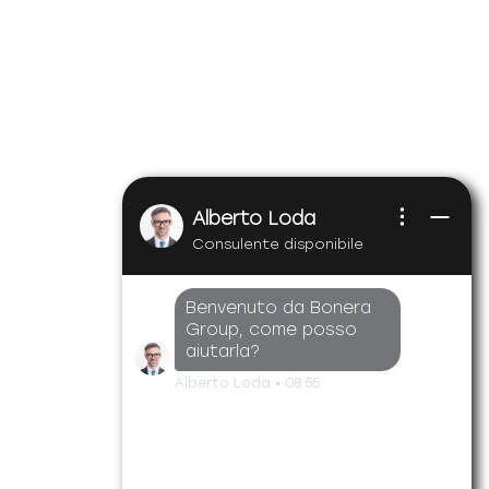
Alberto Loda
Consulente disponibile
Benvenuto da Bonera
Group, come posso
aiutarla?
Alberto Loda
•
08:55