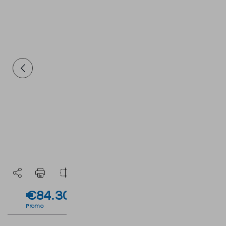
€84.300
€96.500
IVA inclusa deducibile
Listino
Esclusa I.P.T
Promo