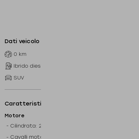
Dati veicolo
0
km
--
Automatico
Ibrido diesel
sequenziale
SUV
286
CV
Caratteristiche tecniche
Motore
3
-
Cilindrata: 2.993
cm
-
Cavalli motore: 286
CV