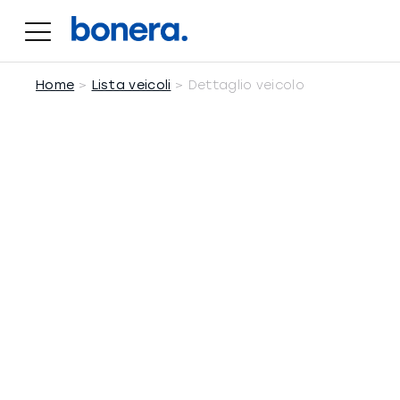
Salta
al
contenuto
Home
Lista veicoli
Dettaglio veicolo