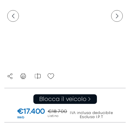
Blocca il veicolo
€17.400
€18.700
IVA inclusa deducibile
Listino
Esclusa I.P.T
Web