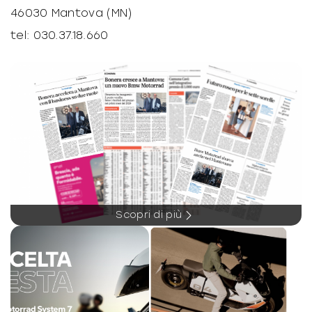
46030 Mantova (MN)
-
ABS: 1
tel: 030.37.18.660
-
Forcella: USD
-
Freni: 2D/D
-
Telaio: Tubi
-
Materiale telaio: Acciaio
-
Sospensioni: Teleidrauliche/Oscillante
Sistema elettrico
-
Capacità batteria: 9.00
Scopri di più
-
Unità misura batteria: Ah
-
Voltaggio: 12.00