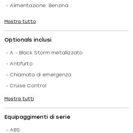
-
Alimentazione: Benzina
-
Cilindri: 2
Mostra tutto
-
N. marce: 6
-
Cavalli fiscali: 12
CF
Optionals inclusi
-
Coppia: 93/6750
-
A - Black Storm metallizzato
-
N. giri: 8.500
1/min
-
Antifurto
-
Valvole: 4
-
Chiamata di emergenza
-
Alesaggio: 86x77
mm
-
Cruise Control
-
Compressione: 13.10
-
Indicatore pressione pneumatici
Mostra tutti
-
Trasmissione: Catena
-
Keyless System
-
Avviamento: Elettrico
Equipaggimenti di serie
-
Pacchetto
-
Condizioni commerciali: Chiavi in Mano
-
Pacchetto Dynamic
-
ABS