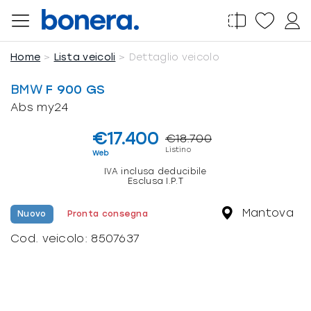
Salta
al
contenuto
Home
Lista veicoli
Dettaglio veicolo
BMW
F 900 GS
Abs my24
€17.400
€18.700
Listino
Web
IVA inclusa deducibile
Esclusa I.P.T
Mantova
Nuovo
Pronta consegna
Cod. veicolo:
8507637