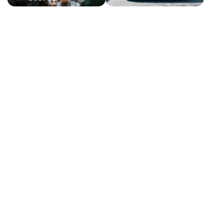
specchietti retrovisori
-
Interni in alcantara e pelle
-
Interni personalizzazione colori
-
Maniglie delle portiere integrate nella
carrozzeria
-
Paraurti in tinta
-
Personalizzazioni linea e stile
-
Portaoggetti aggiuntivi
-
Portellone bagagliaio elettrico
-
Presa 12V aggiuntiva
-
Radio digitale DAB
-
Regolatore di velocità - cruise control