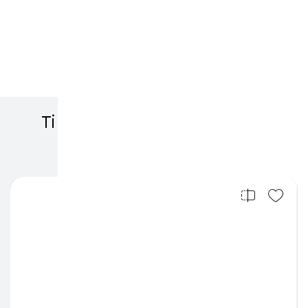
Ti potrebbero interessare
anche