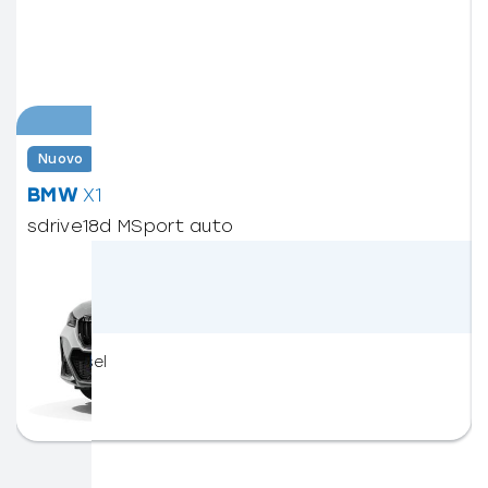
Fino a € 13.500 di Vantaggio
Nuovo
Pronta consegna
BMW
X1
sdrive18d MSport auto
€49.100
€59.300
Promo
Listino
Diesel
Dettaglio veicolo