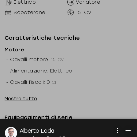
Elettrico
Variatore
Scooterone
15
CV
Caratteristiche tecniche
Motore
-
Cavalli motore: 15
CV
-
Alimentazione: Elettrico
-
Cavalli fiscali: 0
CF
-
Coppia: 55
Mostra tutto
-
N. giri: 5.000
1/min
-
Autonomia: 100
Equipaggimenti di serie
-
Trasmissione: Cinghia
-
ABS
Alberto Loda