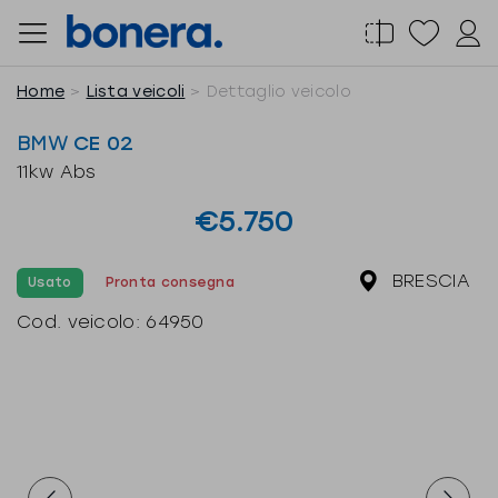
Salta
al
contenuto
Home
Lista veicoli
Dettaglio veicolo
BMW
CE 02
11kw Abs
€5.750
BRESCIA
Usato
Pronta consegna
Cod. veicolo:
64950