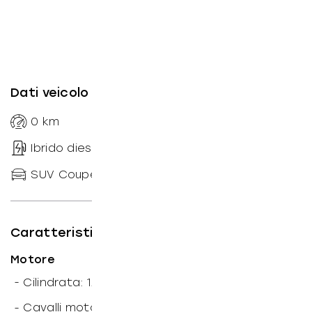
Dati veicolo
0
km
--
Automatico
Ibrido diesel
sequenziale
SUV Coupe
190
CV
Caratteristiche tecniche
Motore
3
-
Cilindrata: 1.995
cm
-
Cavalli motore: 190
CV