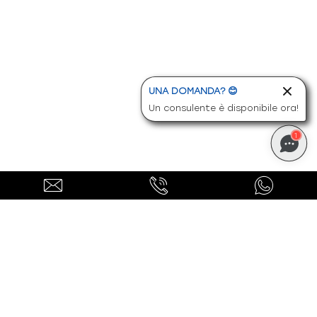
-
Sedili sportivi
-
Selettore stile di guida
-
Sensori di collisione attivi
UNA DOMANDA? 😊
-
Serbatoio carburante maggiorato
Un consulente è disponibile ora!
-
Servosterzo
1
-
Sicurezza
-
Sistema di chiamata d'emergenza
-
Sistema di monitoraggio per manutenzione
-
Sistema di protezione urto pedoni
-
Sistema di riconoscimento stanchezza
guidatore
-
Sospensioni sportive
Ti potrebbero interessare