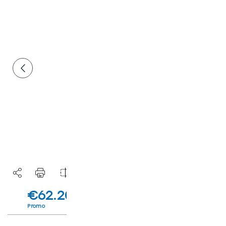
€62.200
€82.100
IVA inclusa deducibile
Listino
Esclusa I.P.T
Promo