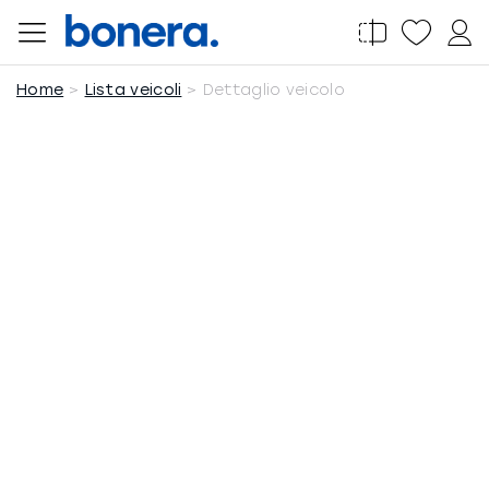
Salta
al
contenuto
Home
Lista veicoli
Dettaglio veicolo